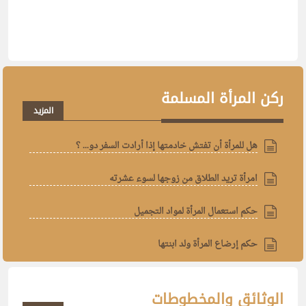
ركن المرأة المسلمة
المزيد
هل للمرأة أن تفتش خادمتها إذا أرادت السفر دو... ؟
امرأة تريد الطلاق من زوجها لسوء عشرته
حكم استعمال المرأة لمواد التجميل
حكم إرضاع المرأة ولد ابنتها
الوثائق والمخطوطات