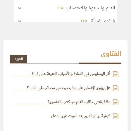
العلم والدعوة والاحتساب
554
فتاوى المرأة
1331
التربية
71
مساوئ الأخلاق
139
الفتاوى
المزيد
الأذكار والأدعية
368
الإعلام والتقنية
أثر الوساوس في الصلاة والأسباب المعينة على ا... ؟
42
الأدب واللغة
10
هل يؤجر الإنسان على ما يصيبه من مصائب في الد... ؟
ماذا يقتني طالب العلم من كتب التفسير؟
كيفية بر الوالدين بعد الموت غير الدعاء