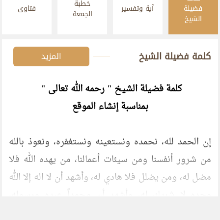
خطبة
فضيلة
آية وتفسير
فتاوى
الجمعة
الشيخ
كلمة فضيلة الشيخ
المزيد
كلمة فضيلة الشيخ " رحمه الله تعالى "
بمناسبة إنشاء الموقع
إن الحمد لله، نحمده ونستعينه ونستغفره، ونعوذ بالله
من شرور أنفسنا ومن سيئات أعمالنا، من يهده الله فلا
مضل له، ومن يضلل فلا هادي له، وأشهد أن لا اله إلا الله
وحده لا شريك له، وأشهد أن محمداً عبده ورسوله،
أرسله الله تعالى بالهدى ودين الحق، فبلغ الرسالة، وأدى